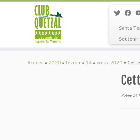
Santa Te
Soutenir 
Passer
au
Accueil
»
2020
»
février
»
14
»
vœux 2020
»
Cette
contenu
Cett
Publié
14 f